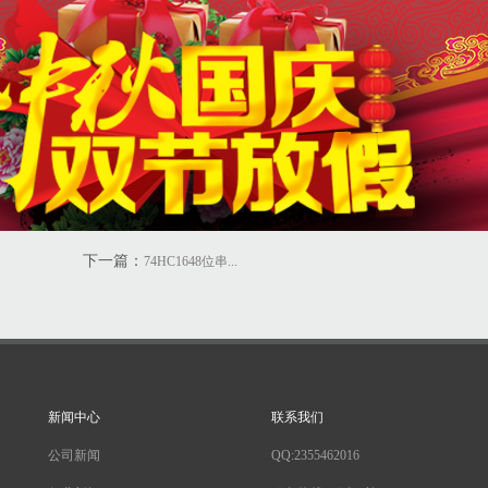
下一篇：
74HC1648位串...
新闻中心
联系我们
公司新闻
QQ:2355462016